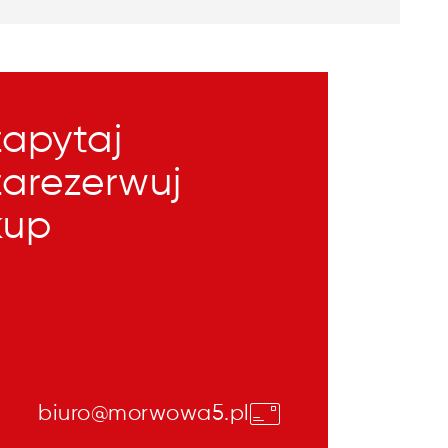
zapytaj
zarezerwuj
kup
biuro@morwowa5.pl