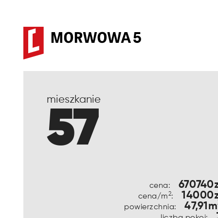
mieszkanie
57
670740z
cena:
14000z
2
cena/m
:
47,91m
powierzchnia:
liczba pokoi: