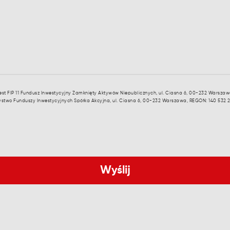
st FIP 11 Fundusz Inwestycyjny Zamknięty Aktywów Niepublicznych, ul. Ciasna 6, 00-232 Warszaw
zystwo Funduszy Inwestycyjnych Spółka Akcyjna, ul. Ciasna 6, 00-232 Warszawa, REGON: 140 532 20