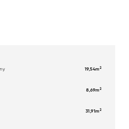
2
ny
19,54m
2
8,69m
2
31,91m