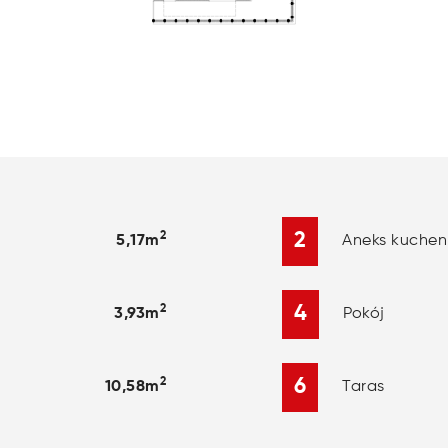
2
2
Aneks kuchen
5,17m
4
2
Pokój
3,93m
6
2
Taras
10,58m