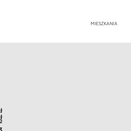
MIESZKANIA
ł
ł
2
3