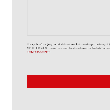
Uprzejmie informujemy, że administratorem Państwa danych osobowych je
NIP: 107 002 60 92, zarządzany przez Fundusze Inwestycji Polskich Towar
Polityka prywatności