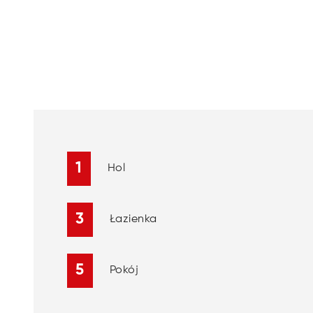
1
Hol
3
Łazienka
5
Pokój