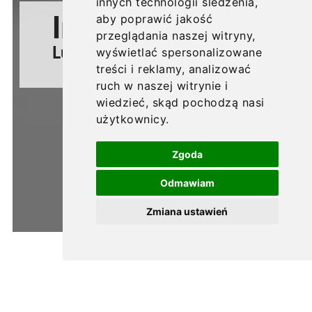
innych technologii śledzenia,
aby poprawić jakość
Inwestycja
przeglądania naszej witryny,
Lublin, Morwowa 5
wyświetlać spersonalizowane
treści i reklamy, analizować
ruch w naszej witrynie i
wiedzieć, skąd pochodzą nasi
użytkownicy.
Zgoda
Odmawiam
Zmiana ustawień