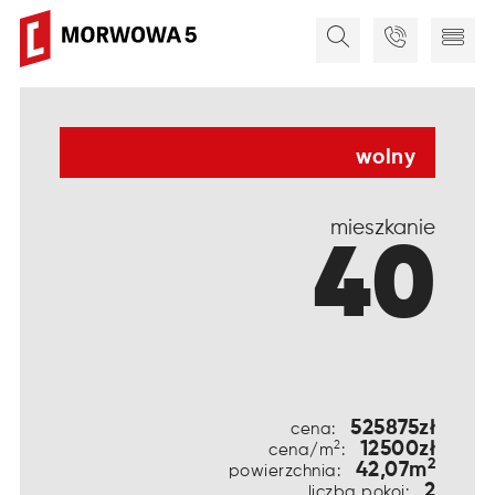
wolny
mieszkanie
40
525875zł
cena:
12500zł
2
cena/m
:
2
42,07m
powierzchnia:
2
liczba pokoi: