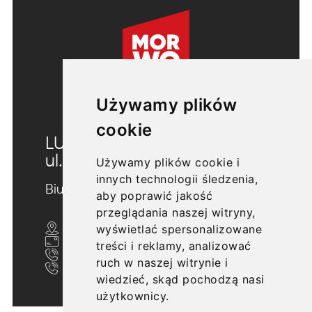
Używamy plików
cookie
LUBLIN
ul. Morwowa 5
Używamy plików cookie i
innych technologii śledzenia,
Biuro sprzedaży
aby poprawić jakość
przeglądania naszej witryny,
wyświetlać spersonalizowane
ul. Nałęczowska 20/U10, Lublin 20-701
biuro@morwowa5.pl
treści i reklamy, analizować
+48 607 705 702
ruch w naszej witrynie i
+48 609 606 633
wiedzieć, skąd pochodzą nasi
użytkownicy.