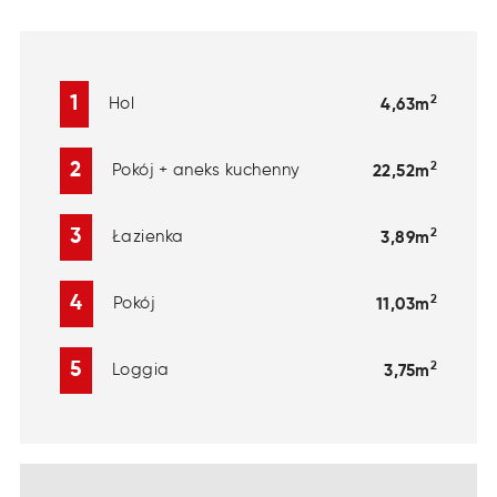
2
1
Hol
4,63m
2
2
Pokój + aneks kuchenny
22,52m
2
3
Łazienka
3,89m
2
4
Pokój
11,03m
2
5
Loggia
3,75m