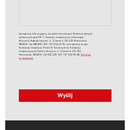
Uprzejmie informujemy, że administratorem Państwa danych
osobowych jest FIP 11 Fundusz Inwestycyjny Zamknięty
Aktywów Niepublicznych, ul. Ciasna 6, 00-232 Warszawa,
REGON: 146 685 890, NIP: 107 002 60 92, zarządzany przez
Fundusze Inwestycji Polskich Towarzystwo Funduszy
Inwestycyjnych Spółka Akcyjna, ul. Ciasna 6, 00-232
Warszawa, REGON: 140 532 205, NIP: 107 000 53 68.
Polityka
prywatności