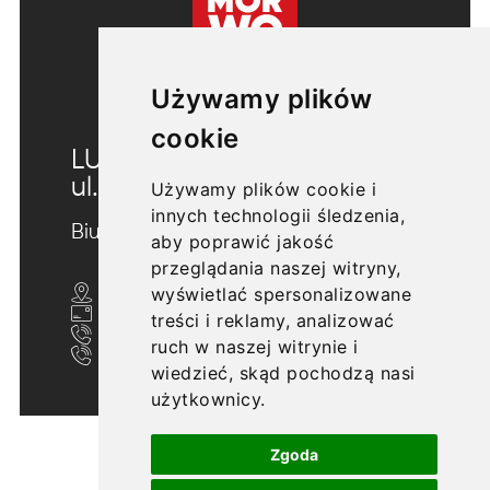
Używamy plików
cookie
LUBLIN
ul. Morwowa 5
Używamy plików cookie i
innych technologii śledzenia,
Biuro sprzedaży
aby poprawić jakość
przeglądania naszej witryny,
wyświetlać spersonalizowane
ul. Nałęczowska 20/U10, Lublin 20-701
biuro@morwowa5.pl
treści i reklamy, analizować
+48 607 705 702
ruch w naszej witrynie i
+48 609 606 633
wiedzieć, skąd pochodzą nasi
użytkownicy.
Zgoda