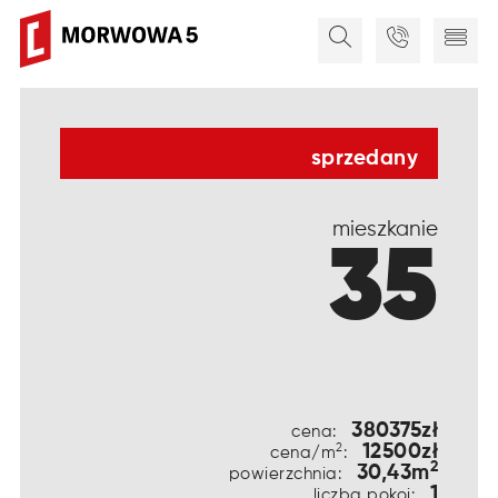
sprzedany
mieszkanie
35
380375zł
cena:
12500zł
2
cena/m
:
2
30,43m
powierzchnia:
1
liczba pokoi: