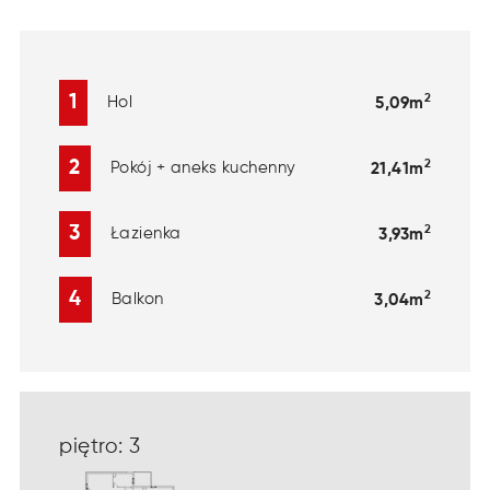
2
1
Hol
5,09m
2
2
Pokój + aneks kuchenny
21,41m
2
3
Łazienka
3,93m
2
4
Balkon
3,04m
piętro: 3