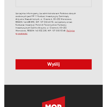
Uprzejmie informujemy, że administratorem Państwa danych
osobowych jest FIP 11 Fundusz Inwestycyjny Zamknięty
Aktywów Niepublicznych, ul. Ciasna 6, 00-232 Warszawa,
REGON: 146 685 890, NIP: 107 002 60 92, zarządzany przez
Fundusze Inwestycji Polskich Towarzystwo Funduszy
Inwestycyjnych Spółka Akcyjna, ul. Ciasna 6, 00-232
Warszawa, REGON: 140 532 205, NIP: 107 000 53 68.
Polityka
prywatności