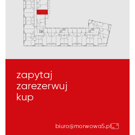
zapytaj
zarezerwuj
kup
biuro@morwowa5.pl