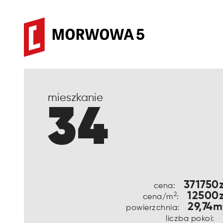
mieszkanie
34
371750z
cena:
12500z
2
cena/m
:
29,74m
powierzchnia:
liczba pokoi: