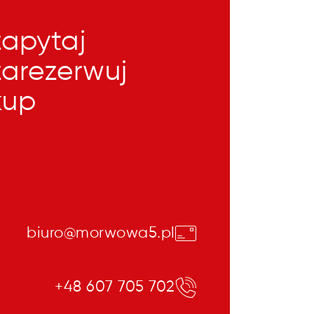
zapytaj
zarezerwuj
kup
biuro@morwowa5.pl
+48 607 705 702