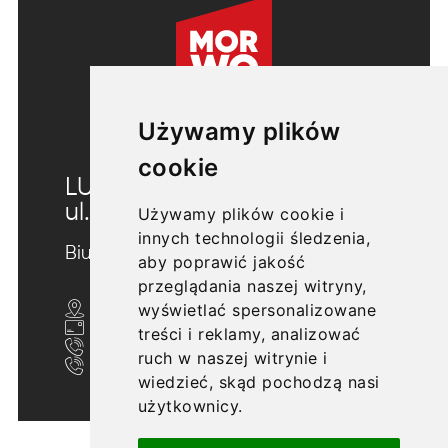
Używamy plików
cookie
LUBLIN
ul. Morwowa 5
Używamy plików cookie i
innych technologii śledzenia,
Biuro sprzedaży
aby poprawić jakość
przeglądania naszej witryny,
wyświetlać spersonalizowane
ul. Nałęczowska 20/U10, Lublin 20-701
biuro@morwowa5.pl
treści i reklamy, analizować
+48 607 705 702
ruch w naszej witrynie i
+48 609 606 633
wiedzieć, skąd pochodzą nasi
użytkownicy.