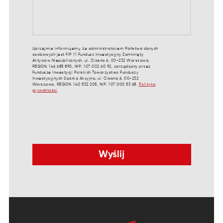
Uprzejmie informujemy, że administratorem Państwa danych
osobowych jest FIP 11 Fundusz Inwestycyjny Zamknięty
Aktywów Niepublicznych, ul. Ciasna 6, 00-232 Warszawa,
REGON: 146 685 890, NIP: 107 002 60 92, zarządzany przez
Fundusze Inwestycji Polskich Towarzystwo Funduszy
Inwestycyjnych Spółka Akcyjna, ul. Ciasna 6, 00-232
Warszawa, REGON: 140 532 205, NIP: 107 000 53 68.
Polityka
prywatności