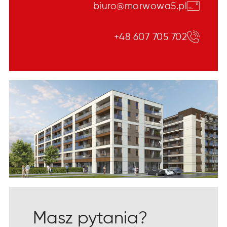
biuro@morwowa5.pl
+48 607 705 702
Masz pytania?