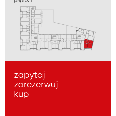
piętro: 1
zapytaj
zarezerwuj
kup