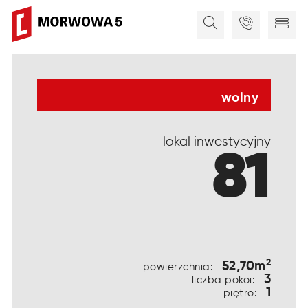
wolny
lokal inwestycyjny
81
2
52,70m
powierzchnia:
3
liczba pokoi:
1
piętro: