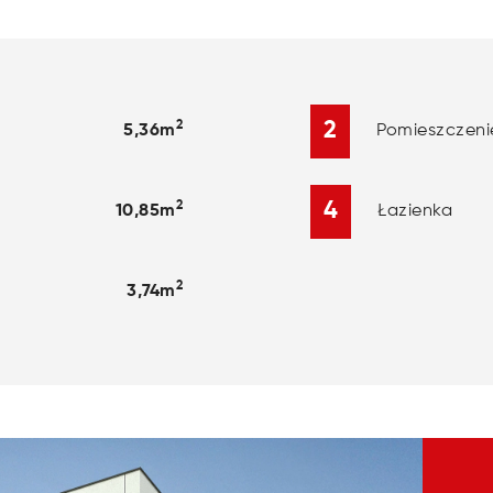
2
2
Pomieszczeni
5,36m
4
2
Łazienka
10,85m
2
3,74m