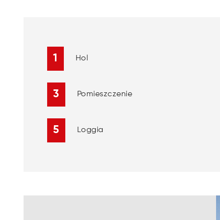
1
Hol
3
Pomieszczenie
5
Loggia