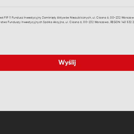
st FIP 11 Fundusz Inwestycyjny Zamknięty Aktywów Niepublicznych, ul. Ciasna 6, 00-232 Warszaw
zystwo Funduszy Inwestycyjnych Spółka Akcyjna, ul. Ciasna 6, 00-232 Warszawa, REGON: 140 532 20