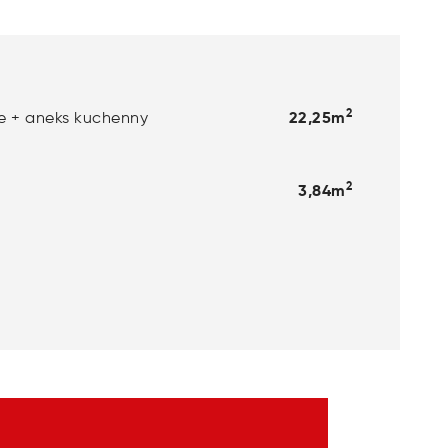
2
e + aneks kuchenny
22,25m
2
3,84m