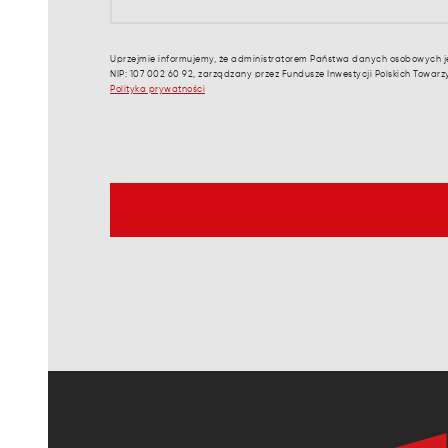
Uprzejmie informujemy, że administratorem Państwa danych osobowych je
NIP: 107 002 60 92, zarządzany przez Fundusze Inwestycji Polskich Towar
Polityka prywatności