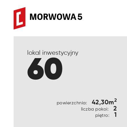
lokal inwestycyjny
60
2
42,30m
powierzchnia:
2
liczba pokoi:
1
piętro: