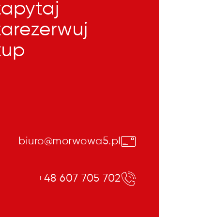
zapytaj
zarezerwuj
kup
biuro@morwowa5.pl
+48 607 705 702