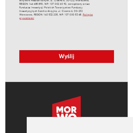
Aktywów Niepublicznych, ul. Ciasna 6, 00-232 Warszawa,
REGON: 146 685 890, NIP: 107 002 60 92, zarządzany przez
Fundusze Inwestycji Polskich Towarzystwo Funduszy
Inwestycyjnych Spółka Akcyjna, ul. Ciasna 6, 00-232
Warszawa, REGON: 140 532 205, NIP: 107 000 53 68.
Polityka
prywatności