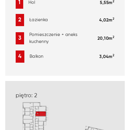
2
1
Hol
5,55m
2
2
Łazienka
4,02m
Pomieszczenie + aneks
2
3
20,10m
kuchenny
2
4
Balkon
3,04m
piętro: 2