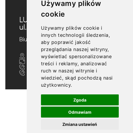
Używamy plików
cookie
LUBLIN
ul. Morwowa 5
Używamy plików cookie i
innych technologii śledzenia,
Biuro sprzedaży
aby poprawić jakość
przeglądania naszej witryny,
wyświetlać spersonalizowane
ul. Nałęczowska 20/U10, Lublin 20-701
biuro@morwowa5.pl
treści i reklamy, analizować
+48 607 705 702
ruch w naszej witrynie i
+48 609 606 633
wiedzieć, skąd pochodzą nasi
użytkownicy.
Zgoda
Odmawiam
Zmiana ustawień