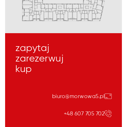
zapytaj
zarezerwuj
kup
biuro@morwowa5.pl
+48 607 705 702