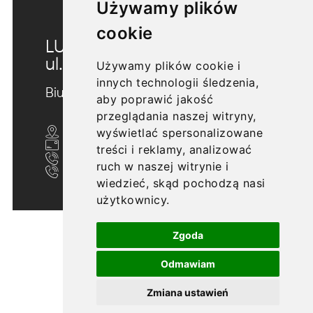
Używamy plików
cookie
LUBLIN
ul. Morwowa 5
Używamy plików cookie i
innych technologii śledzenia,
Biuro sprzedaży
aby poprawić jakość
przeglądania naszej witryny,
wyświetlać spersonalizowane
ul. Nałęczowska 20/U10, Lublin 20-701
biuro@morwowa5.pl
treści i reklamy, analizować
+48 607 705 702
ruch w naszej witrynie i
+48 609 606 633
wiedzieć, skąd pochodzą nasi
użytkownicy.
Zgoda
Odmawiam
Zmiana ustawień