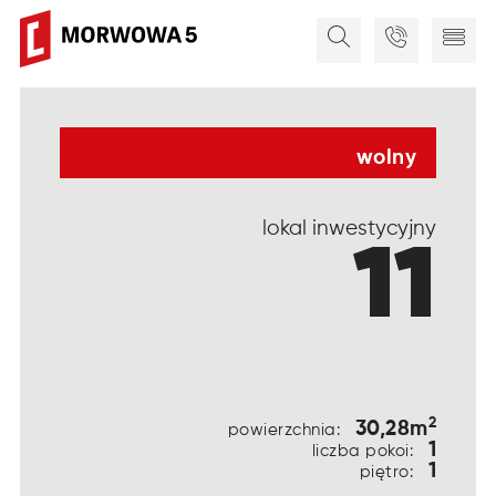
wolny
lokal inwestycyjny
11
2
30,28m
powierzchnia:
1
liczba pokoi:
1
piętro: