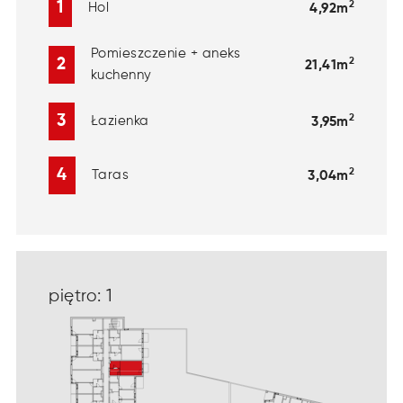
2
1
Hol
4,92m
Pomieszczenie + aneks
2
2
21,41m
kuchenny
2
3
Łazienka
3,95m
2
4
Taras
3,04m
piętro: 1