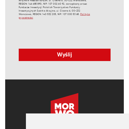
Aktywów Niepublicznych, ul. Ciasna 6, 00-232 Warszawa,
REGON: 146 685 890, NIP: 107 002 60 92, zarządzany przez
Fundusze Inwestycji Polskich Towarzystwo Funduszy
Inwestycyjnych Spółka Akcyjna, ul. Ciasna 6, 00-232
Warszawa, REGON: 140 532 205, NIP: 107 000 53 68.
Polityka
prywatności