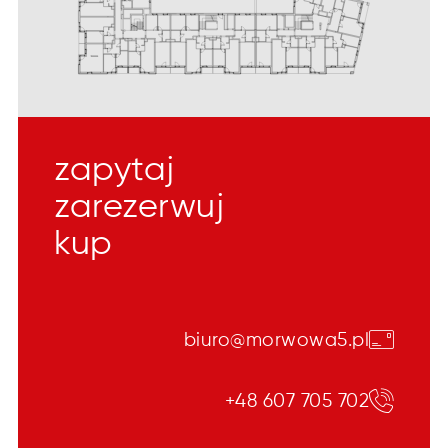
zapytaj
zarezerwuj
kup
biuro@morwowa5.pl
+48 607 705 702