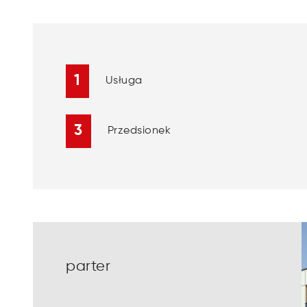
1
Usługa
3
Przedsionek
parter