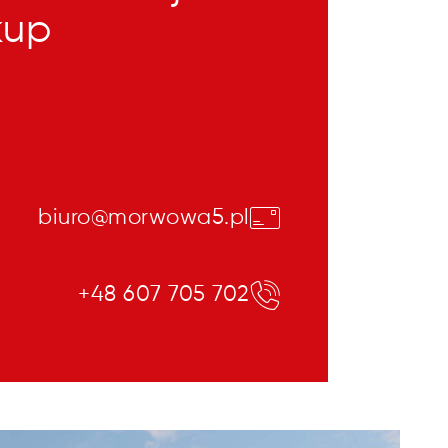
kup
biuro@morwowa5.pl
+48 607 705 702