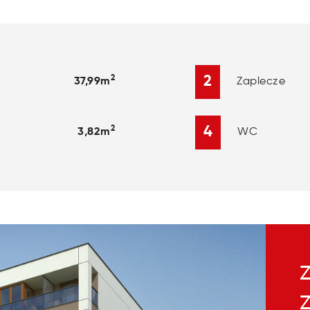
2
2
Zaplecze
37,99m
4
2
WC
3,82m