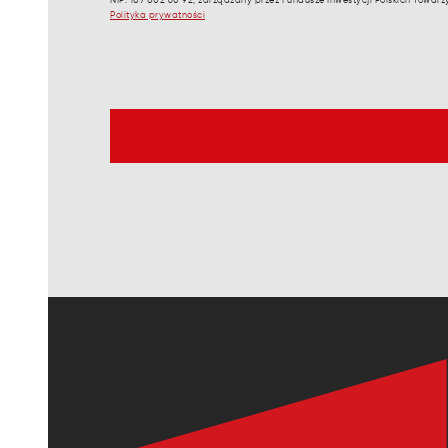
NIP: 107 002 60 92, zarządzany przez Fundusze Inwestycji Polskich Towar
Polityka prywatności