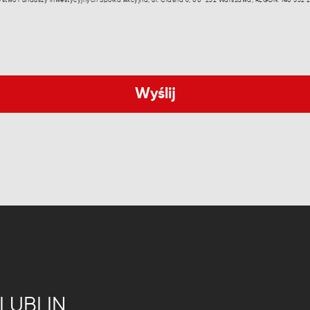
zystwo Funduszy Inwestycyjnych Spółka Akcyjna, ul. Ciasna 6, 00-232 Warszawa, REGON: 140 532 20
LUBLIN