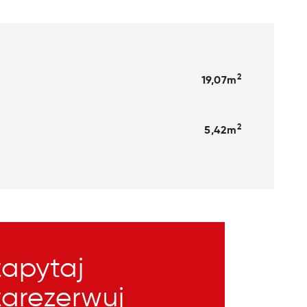
2
19,07m
2
5,42m
zapytaj
zarezerwuj