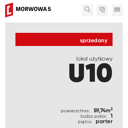
sprzedany
lokal użytkowy
U10
2
59,74m
powierzchnia:
1
liczba pokoi:
parter
piętro: