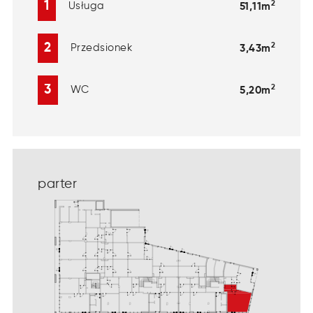
2
1
Usługa
51,11m
2
2
Przedsionek
3,43m
2
3
WC
5,20m
parter