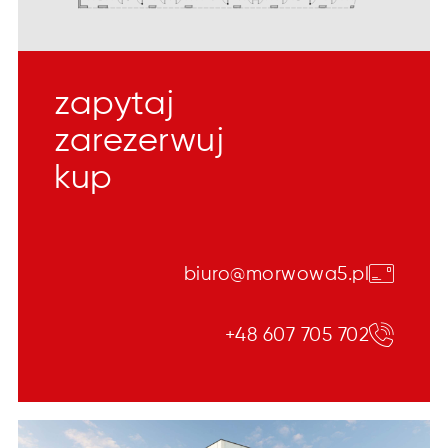
zapytaj
zarezerwuj
kup
biuro@morwowa5.pl
+48 607 705 702